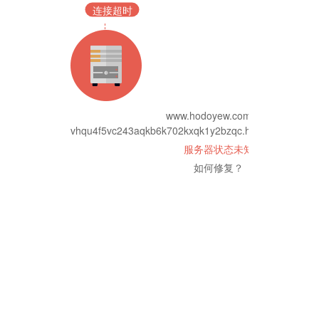
连接超时
www.hodoyew.com.xn--
vhqu4f5vc243aqkb6k702kxqk1y2bzqc.hodoyew.net.h
服务器状态未知
如何修复？